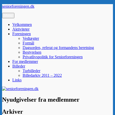
Videre
seniorforeningen.dk
til
indhold
Menu
Velkommen
Aktiviteter
Foreningen
Vedtægter
Formål
Dagsorden, referat og formandens beretning
Bestyrelsen
Privatlivspolitik for Seniorforeningen
For medlemmer
Billeder
Turbilleder
Billedarkiv 2011 – 2022
Links
Nyudgivelser fra medlemmer
Arkiver