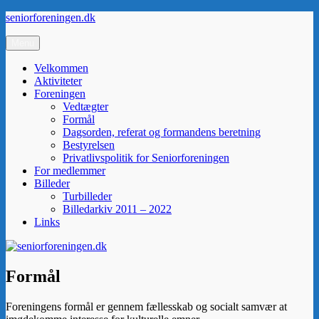
Videre
seniorforeningen.dk
til
indhold
Menu
Velkommen
Aktiviteter
Foreningen
Vedtægter
Formål
Dagsorden, referat og formandens beretning
Bestyrelsen
Privatlivspolitik for Seniorforeningen
For medlemmer
Billeder
Turbilleder
Billedarkiv 2011 – 2022
Links
Formål
Foreningens formål er gennem fællesskab og socialt samvær at