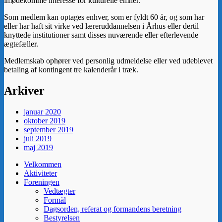
imødekomme interesse for kulturelle emner.
Som medlem kan optages enhver, som er fyldt 60 år, og som har
eller har haft sit virke ved læreruddannelsen i Århus eller dertil
knyttede institutioner samt disses nuværende eller efterlevende
ægtefæller.
Medlemskab ophører ved personlig udmeldelse eller ved udeblevet
betaling af kontingent tre kalenderår i træk.
Arkiver
januar 2020
oktober 2019
september 2019
juli 2019
maj 2019
Velkommen
Aktiviteter
Foreningen
Vedtægter
Formål
Dagsorden, referat og formandens beretning
Bestyrelsen