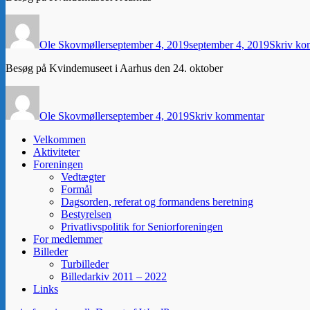
Forfatter
Udgivet
Ole Skovmøller
september 4, 2019
september 4, 2019
Skriv ko
Besøg på Kvindemuseet i Aarhus den 24. oktober
Forfatter
Udgivet
til
Ole Skovmøller
september 4, 2019
Skriv kommentar
Velkommen
Aktiviteter
Foreningen
Vedtægter
Formål
Dagsorden, referat og formandens beretning
Bestyrelsen
Privatlivspolitik for Seniorforeningen
For medlemmer
Billeder
Turbilleder
Billedarkiv 2011 – 2022
Links