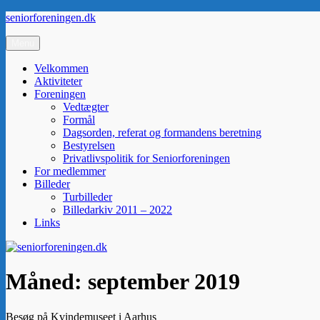
Videre
seniorforeningen.dk
til
indhold
Menu
Velkommen
Aktiviteter
Foreningen
Vedtægter
Formål
Dagsorden, referat og formandens beretning
Bestyrelsen
Privatlivspolitik for Seniorforeningen
For medlemmer
Billeder
Turbilleder
Billedarkiv 2011 – 2022
Links
Måned:
september 2019
Besøg på Kvindemuseet i Aarhus