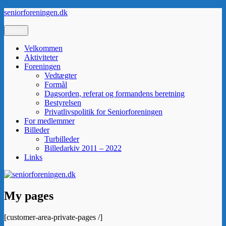
Videre
seniorforeningen.dk
til
indhold
Menu
Velkommen
Aktiviteter
Foreningen
Vedtægter
Formål
Dagsorden, referat og formandens beretning
Bestyrelsen
Privatlivspolitik for Seniorforeningen
For medlemmer
Billeder
Turbilleder
Billedarkiv 2011 – 2022
Links
My pages
[customer-area-private-pages /]