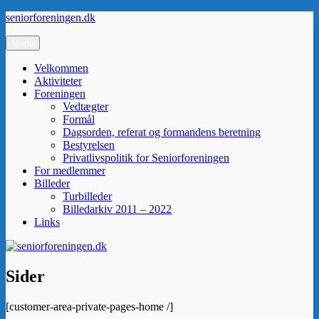
Videre
seniorforeningen.dk
til
indhold
Menu
Velkommen
Aktiviteter
Foreningen
Vedtægter
Formål
Dagsorden, referat og formandens beretning
Bestyrelsen
Privatlivspolitik for Seniorforeningen
For medlemmer
Billeder
Turbilleder
Billedarkiv 2011 – 2022
Links
Sider
[customer-area-private-pages-home /]