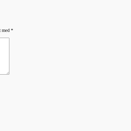
et med
*