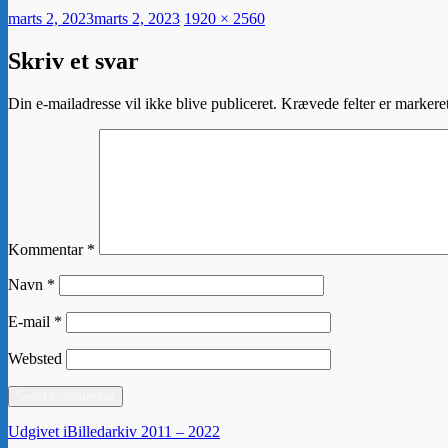
Udgivet
Faktisk
marts 2, 2023
marts 2, 2023
1920 × 2560
størrelse
Skriv et svar
Din e-mailadresse vil ikke blive publiceret.
Krævede felter er marker
Kommentar
*
Navn
*
E-mail
*
Websted
Indlægsnavigation
Udgivet i
Billedarkiv 2011 – 2022