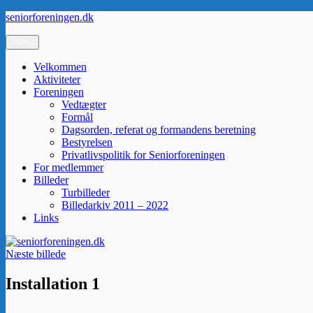
Videre
seniorforeningen.dk
til
indhold
Menu
Velkommen
Aktiviteter
Foreningen
Vedtægter
Formål
Dagsorden, referat og formandens beretning
Bestyrelsen
Privatlivspolitik for Seniorforeningen
For medlemmer
Billeder
Turbilleder
Billedarkiv 2011 – 2022
Links
Næste billede
Installation 1